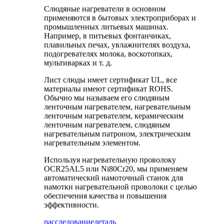
Слюдяные нагреватели в основном
применяются в бытовых электроприборах и
промышленных литьевых машинах.
Например, в питьевых фонтанчиках,
плавильных печах, увлажнителях воздуха,
подогревателях молока, воскотопках,
мультиварках и т. д.
Лист слюды имеет сертификат UL, все
материалы имеют сертификат ROHS.
Обычно мы называем его слюдяным
ленточным нагревателем, нагревательным
ленточным нагревателем, керамическим
ленточным нагревателем, слюдяным
нагревательным патроном, электрическим
нагревательным элементом.
Используя нагревательную проволоку
OCR25AL5 или Ni80Cr20, мы применяем
автоматический намоточный станок для
намотки нагревательной проволоки с целью
обеспечения качества и повышения
эффективности.
расследование
деталь