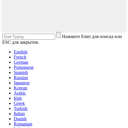
Нажмите Enter для поиска или
ESC для закрытия.
English
French
German
Portuguese
Spanish
Russian
Japanese
Korean
Arabic
Irish
Greek
Turkish
Italian
Danish
Romanian