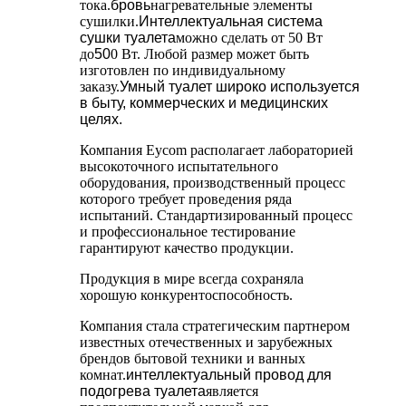
тока.
бровь
нагревательные элементы
сушилки.
Интеллектуальная система
сушки туалета
можно сделать от 50 Вт
до
50
0 Вт. Любой размер может быть
изготовлен по индивидуальному
заказу.
Умный туалет широко используется
в быту, коммерческих и медицинских
целях.
Компания Eycom располагает лабораторией
высокоточного испытательного
оборудования, производственный процесс
которого требует проведения ряда
испытаний. Стандартизированный процесс
и профессиональное тестирование
гарантируют качество продукции.
Продукция в мире всегда сохраняла
хорошую конкурентоспособность.
Компания стала стратегическим партнером
известных отечественных и зарубежных
брендов бытовой техники и ванных
комнат.
интеллектуальный провод для
подогрева туалета
является