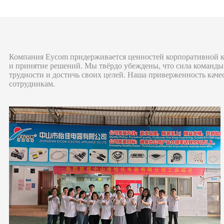
Компания Eycom придерживается ценностей корпоративной ку
и принятие решений. Мы твёрдо убеждены, что сила команды
трудности и достичь своих целей. Наша приверженность каче
сотрудникам.